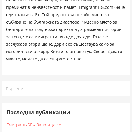
преминат в неизвестност и памет. Emigrant-BG.com беше
един такъв сайт. Той предостави онлайн място за
събиране на българската диаспора. Чудесно място за
българите да поддържат връзка и да разменят истории
за това, че са имигранти някъде другаде. Така че
заслужава втори шанс, дори ако съществува само за
исторически рекорд. Вижте го отново тук. Скоро. Докато
чакате, можете да се свържете с нас.
Търсене
за:
Последни публикации
Емигрант-БГ – Завръща се