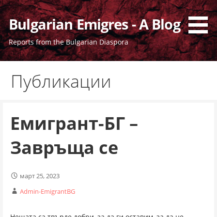
Skip
to
Bulgarian Emigres - A Blog
content
Reports from the Bulgarian Diaspora
Публикации
Емигрант-БГ –
Завръща се
март 25, 2023
Admin-EmigrantBG
Нещата са твърде добри, за да ги оставим, за да не